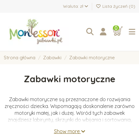
Waluta: zł
Lista życzeń (
0
)
0
Strona główna
Zabawki
Zabawki motoryczne
Zabawki motoryczne
Zabawki motoryczne są przeznaczone do rozwijania
zręczności dziecka. Wspomagają doskonalenie zarówno
motoryki małej, jak i dużej. Wśród tych zabawek
znajdziesz labirynty, skrzynki do wbijania i sortowania,
sznurowanki oraz deski balansowe.
Show more