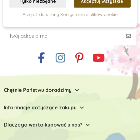
Tylko niezbędne
Akceptuj wszystkie
Przejdź do strony Korzystanie z plików cookie
Subskrypcja newslettera
Zabawki do małej motoryki
Zabawki motoryczne do 1 roku
Zabawki motoryczne od 2 lat
Chętnie Państwu doradzimy
Zabawki motoryczne od 3 lat
Informacje dotyczące zakupu
Drewniane zabawki motoryczne
Dlaczego warto kupować u nas?