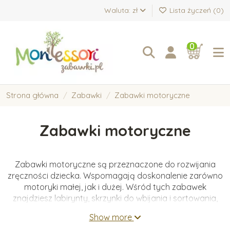
Waluta: zł
Lista życzeń (
0
)
0
Strona główna
Zabawki
Zabawki motoryczne
Zabawki motoryczne
Zabawki motoryczne są przeznaczone do rozwijania
zręczności dziecka. Wspomagają doskonalenie zarówno
motoryki małej, jak i dużej. Wśród tych zabawek
znajdziesz labirynty, skrzynki do wbijania i sortowania,
sznurowanki oraz deski balansowe.
Show more