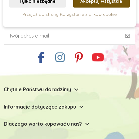
Tylko niezbędne
Akceptuj wszystkie
Przejdź do strony Korzystanie z plików cookie
Subskrypcja newslettera
Zabawki do małej motoryki
Zabawki motoryczne do 1 roku
Zabawki motoryczne od 2 lat
Chętnie Państwu doradzimy
Zabawki motoryczne od 3 lat
Informacje dotyczące zakupu
Drewniane zabawki motoryczne
Dlaczego warto kupować u nas?