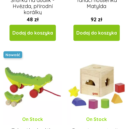
Šňůrka na dudlík -
Tahací housenka
Hvězda, přírodní
Matylda
korálky
48 zł
92 zł
Dodaj do koszyka
Dodaj do koszyka
Nowość
On Stock
On Stock