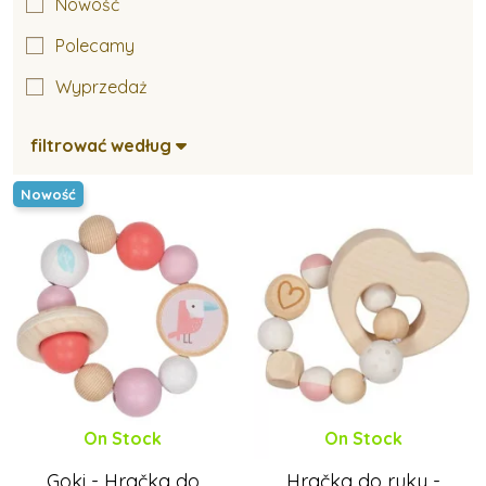
Nowość
Polecamy
Muzyczne zabawki dla najmłodszych
Wyprzedaż
Zabawki do wanny
filtrować według
Nowość
Zabawki na dwór
Materiałowe zabawki dla najmłodszych
Drewniane zabawki dla najmłodszych
On Stock
On Stock
Goki - Hračka do
Hračka do ruky -
Plastikowe zabawki dla najmłodszych