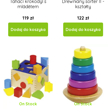
Tahací krokodýl s
Drewniany sorter II -
mládětem
kształty
119 zł
122 zł
Dodaj do koszyka
Dodaj do koszyka
On Stock
On Stock