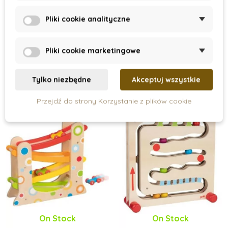
Tahací želva
Kaczuszka do
pchania
Pliki cookie analityczne
156 zł
129 zł
Pliki cookie marketingowe
Dodaj do koszyka
Dodaj do koszyka
Tylko niezbędne
Akceptuj wszystkie
Przejdź do strony Korzystanie z plików cookie
On Stock
On Stock