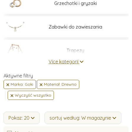
Grzechotki i gryzaki
Zabawki do zawieszania
Trapezy
Více kategorií
Koniki na biegunach
Aktywne filtry
Marka: Goki
Materiał: Drewno
Wyczyść wszystko
Chodziki dla dzieci
Pokaz: 20
sortuj według: W magazynie
Drewniane auta