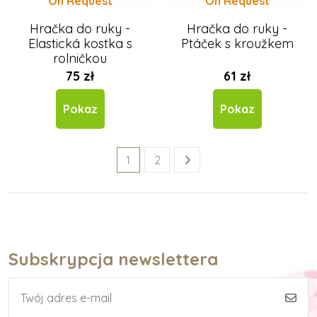
On Request
On Request
Hračka do ruky -
Hračka do ruky -
Elastická kostka s
Ptáček s kroužkem
rolničkou
75 zł
61 zł
Pokaz
Pokaz
1
2
Subskrypcja newslettera