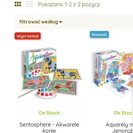
Pokazano 1-2 z 2 pozycji
filtrować według
Nowość
Wyprzedaż
On Stock
On Stoc
Sentosphere - Akwarele
Aquarely m
konie
Jenorož