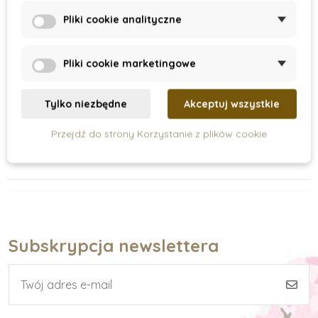
On Stock
On Stock
Pliki cookie analityczne
Sentosphere -
Aquarely mini -
Akwarele konie
Jenorožci
Pliki cookie marketingowe
89 zł
55 zł
Tylko niezbędne
Akceptuj wszystkie
Dodaj do koszyka
Dodaj do koszyka
Przejdź do strony Korzystanie z plików cookie
Subskrypcja newslettera