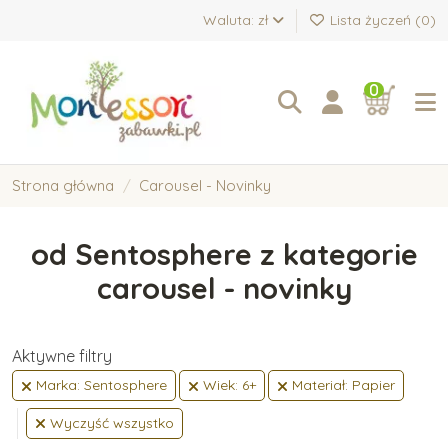
Waluta: zł
Lista życzeń (
0
)
0
Strona główna
Carousel - Novinky
od Sentosphere z kategorie
carousel - novinky
Aktywne filtry
Marka: Sentosphere
Wiek: 6+
Materiał: Papier
Wyczyść wszystko