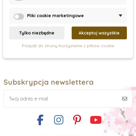
ZOO, 50 sztuk
79 zł
98 zł
Pliki cookie marketingowe
Pokaz
Tylko niezbędne
Akceptuj wszystkie
Przejdź do strony Korzystanie z plików cookie
Subskrypcja newslettera