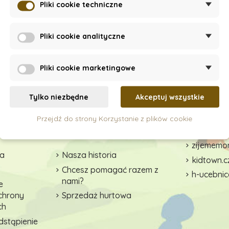
Pliki cookie techniczne
Pliki cookie analityczne
Pliki cookie marketingowe
Tylko niezbędne
Akceptuj wszystkie
Przejdź do strony Korzystanie z plików cookie
zące
Dlaczego warto kupować u
Współprac
nas?
zijememon
wa
Nasza historia
kidtown.c
Chcesz pomagać razem z
h-ucebnic
nami?
e
ochrony
Sprzedaż hurtowa
ch
dstąpienie