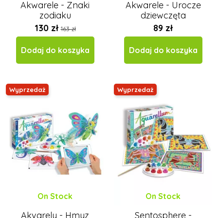
Akwarele - Znaki
Akwarele - Urocze
zodiaku
dziewczęta
130 zł
89 zł
163 zł
Dodaj do koszyka
Dodaj do koszyka
Wyprzedaż
Wyprzedaż
On Stock
On Stock
Akvarely - Hmyz
Sentosphere -