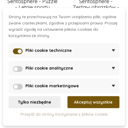
Sentosphere - Puzzle
Sentosphere -
- Letnie sporty
Zestaw obrazków -
Akwarele Junior -
Strony te przechowują na Twoim urządzeniu pliki, ogólnie
Rycerze
77 zł
39 zł
48 zł
zwane ciasteczkami, zgodnie z przepisami prawa. Proszę
wyrazić zgodę na ustawienie plików cookies do
Dodaj do koszyka
Dodaj do koszyka
korzystania ze strony.
Pliki cookie techniczne
-50%
Wyprzedaż
Pliki cookie analityczne
Wyprzedaż
Pliki cookie marketingowe
Tylko niezbędne
Akceptuj wszystkie
Przejdź do strony Korzystanie z plików cookie
On Stock
On Stock