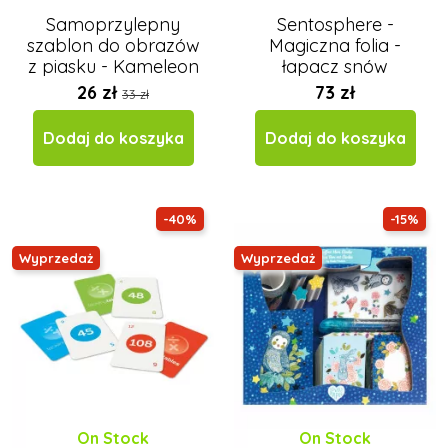
Samoprzylepny
Sentosphere -
szablon do obrazów
Magiczna folia -
z piasku - Kameleon
łapacz snów
20x15 cm
26 zł
73 zł
33 zł
Dodaj do koszyka
Dodaj do koszyka
-40%
-15%
Wyprzedaż
Wyprzedaż
On Stock
On Stock