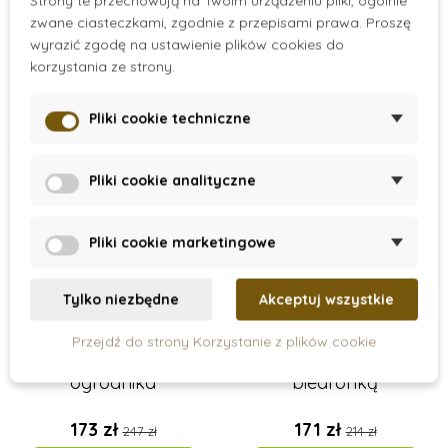
Strony te przechowują na Twoim urządzeniu pliki, ogólnie
Dodaj do koszyka
Dodaj do koszyka
zwane ciasteczkami, zgodnie z przepisami prawa. Proszę
wyrazić zgodę na ustawienie plików cookies do
korzystania ze strony.
-30%
-20%
Pliki cookie techniczne
Wyprzedaż
Wyprzedaż
Pliki cookie analityczne
Pliki cookie marketingowe
Tylko niezbędne
Akceptuj wszystkie
On Stock
On Stock
Przejdź do strony Korzystanie z plików cookie
Kuferek małego
Instrument kalimba z
ogrodnika
biedronką
173 zł
171 zł
247 zł
214 zł