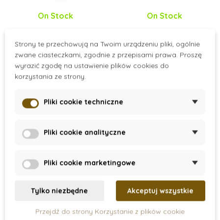
On Stock
On Stock
Zabawa sensoryczna
Sentosphere - Puzzle
Strony te przechowują na Twoim urządzeniu pliki, ogólnie
- Wzrok
- Żyrafa
zwane ciasteczkami, zgodnie z przepisami prawa. Proszę
wyrazić zgodę na ustawienie plików cookies do
135 zł
81 zł
101 zł
korzystania ze strony.
Dodaj do koszyka
Dodaj do koszyka
Pliki cookie techniczne
Wyprzedaż
-20%
Pliki cookie analityczne
Wyprzedaż
Pliki cookie marketingowe
Tylko niezbędne
Akceptuj wszystkie
Przejdź do strony Korzystanie z plików cookie