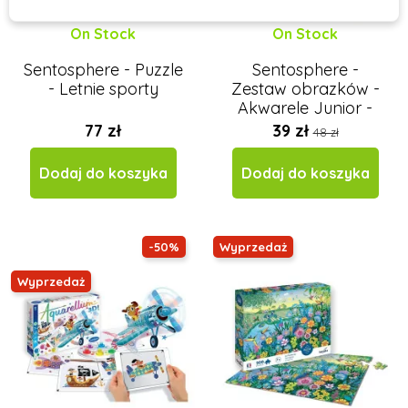
On Stock
On Stock
Sentosphere - Puzzle
Sentosphere -
- Letnie sporty
Zestaw obrazków -
Akwarele Junior -
Rycerze
77 zł
39 zł
48 zł
Dodaj do koszyka
Dodaj do koszyka
-50%
Wyprzedaż
Wyprzedaż