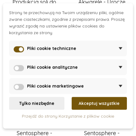
Produkcja soli do
Akwarele - Urocze
kąpieli
dziewczęta
Strony te przechowują na Twoim urządzeniu pliki, ogólnie
71 zł
89 zł
zwane ciasteczkami, zgodnie z przepisami prawa. Proszę
wyrazić zgodę na ustawienie plików cookies do
Dodaj do koszyka
Dodaj do koszyka
korzystania ze strony.
Pliki cookie techniczne
Wyprzedaż
-50%
Wyprzedaż
Pliki cookie analityczne
Pliki cookie marketingowe
Tylko niezbędne
Akceptuj wszystkie
Przejdź do strony Korzystanie z plików cookie
On Stock
On Stock
Sentosphere -
Sentosphere -