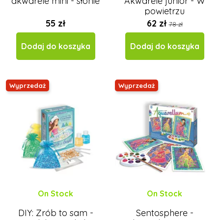
akwarele mini - słonie
Akwarele junior - W
powietrzu
55 zł
62 zł
78 zł
Dodaj do koszyka
Dodaj do koszyka
Wyprzedaż
Wyprzedaż
On Stock
On Stock
DIY: Zrób to sam -
Sentosphere -