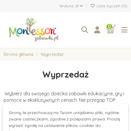
Waluta: zł
Lista życzeń (
0
)
0
Strona główna
Wyprzedaż
Wyprzedaż
Wybierz dla swojego dziecka zabawki edukacyjne, gry i
pomoce w ekskluzywnych cenach. Nie przegap TOP
produktów z EXTRA rabatami!
Strony te przechowują na Twoim urządzeniu pliki, ogólnie
There are no products.
zwane ciasteczkami, zgodnie z przepisami prawa. Proszę
wyrazić zgodę na ustawienie plików cookies do