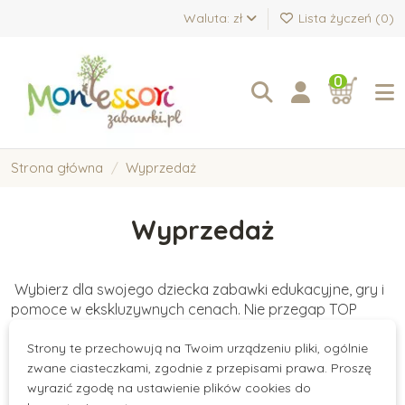
Waluta: zł
Lista życzeń (
0
)
0
Strona główna
Wyprzedaż
Wyprzedaż
Wybierz dla swojego dziecka zabawki edukacyjne, gry i
pomoce w ekskluzywnych cenach. Nie przegap TOP
produktów z EXTRA rabatami!
Strony te przechowują na Twoim urządzeniu pliki, ogólnie
There are no products.
zwane ciasteczkami, zgodnie z przepisami prawa. Proszę
wyrazić zgodę na ustawienie plików cookies do