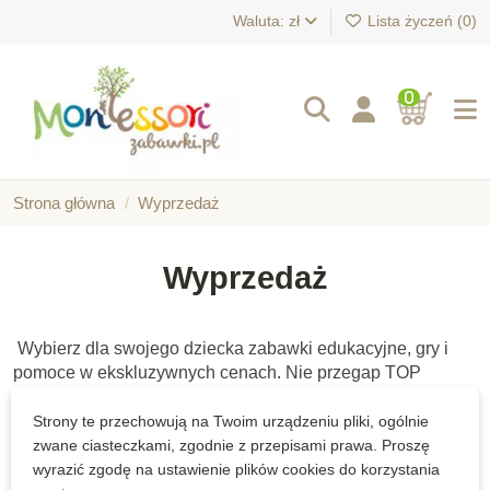
Waluta: zł
Lista życzeń (
0
)
0
Strona główna
Wyprzedaż
Wyprzedaż
Wybierz dla swojego dziecka zabawki edukacyjne, gry i
pomoce w ekskluzywnych cenach. Nie przegap TOP
produktów z EXTRA rabatami!
Strony te przechowują na Twoim urządzeniu pliki, ogólnie
There are no products.
zwane ciasteczkami, zgodnie z przepisami prawa. Proszę
wyrazić zgodę na ustawienie plików cookies do korzystania