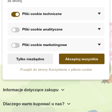
ze strony.
Pliki cookie techniczne
Subskrypcja newslettera
Pliki cookie analityczne
Pliki cookie marketingowe
Tylko niezbędne
Akceptuj wszystkie
Przejdź do strony Korzystanie z plików cookie
Chętnie Państwu doradzimy
Informacje dotyczące zakupu
Dlaczego warto kupować u nas?