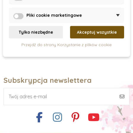
- 6 sztuk farbek i
gąbka
37 zł
47 zł
Pliki cookie marketingowe
Dodaj do koszyka
Tylko niezbędne
Akceptuj wszystkie
Przejdź do strony Korzystanie z plików cookie
Subskrypcja newslettera