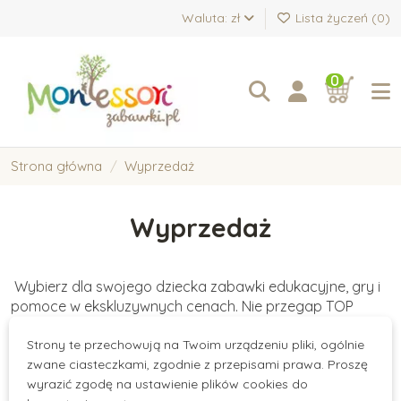
Waluta: zł
Lista życzeń (
0
)
0
Strona główna
Wyprzedaż
Wyprzedaż
Wybierz dla swojego dziecka zabawki edukacyjne, gry i
pomoce w ekskluzywnych cenach. Nie przegap TOP
produktów z EXTRA rabatami!
Strony te przechowują na Twoim urządzeniu pliki, ogólnie
There are no products.
zwane ciasteczkami, zgodnie z przepisami prawa. Proszę
wyrazić zgodę na ustawienie plików cookies do