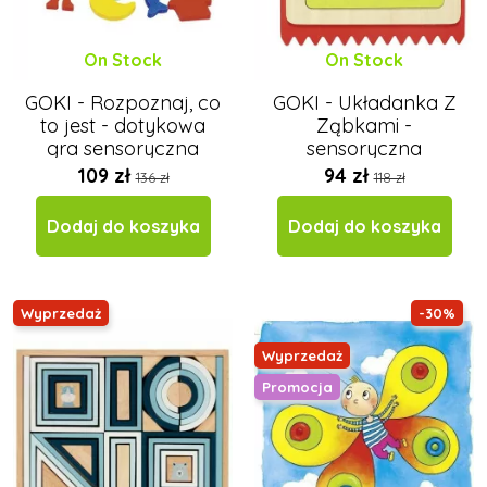
On Stock
On Stock
GOKI - Rozpoznaj, co
GOKI - Układanka Z
to jest - dotykowa
Ząbkami -
gra sensoryczna
sensoryczna
dotykowa
109 zł
94 zł
136 zł
118 zł
Dodaj do koszyka
Dodaj do koszyka
Wyprzedaż
-30%
Wyprzedaż
Promocja