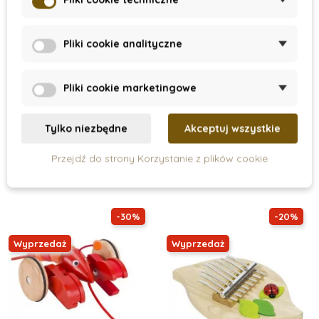
Pliki cookie analityczne
On Stock
On Stock
Dźwiękowe puzzle,
Tradycyjna Tablica Z
Pliki cookie marketingowe
zwierzęta z zoo, z
Alfabetem I Cyframi
głosami zwierząt
149 zł
28 zł
40 zł
Tylko niezbędne
Akceptuj wszystkie
Dodaj do koszyka
Dodaj do koszyka
Przejdź do strony Korzystanie z plików cookie
-30%
-20%
Wyprzedaż
Wyprzedaż