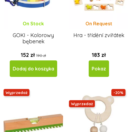
On Stock
On Request
GOKI - Kolorowy
Hra - třídění zvířátek
bębenek
152 zł
183 zł
190 zł
Dodaj do koszyka
Pokaz
Wyprzedaż
-20%
Wyprzedaż