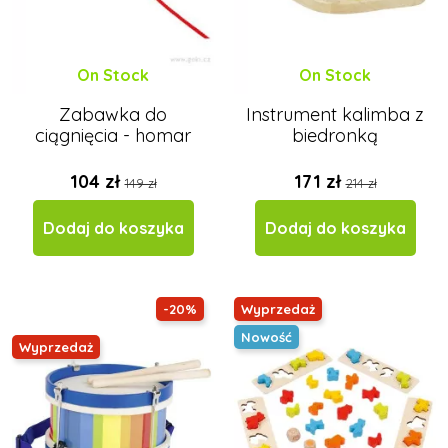
On Stock
On Stock
Zabawka do
Instrument kalimba z
ciągnięcia - homar
biedronką
104 zł
171 zł
149 zł
214 zł
Dodaj do koszyka
Dodaj do koszyka
-20%
Wyprzedaż
Nowość
Wyprzedaż