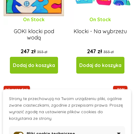
On Stock
On Stock
GOKI klocki pod
Klocki - Na wybrzeżu
wodą
247 zł
247 zł
353 zł
353 zł
Dodaj do koszyka
Dodaj do koszyka
Wyprzedaż
-30%
Strony te przechowują na Twoim urządzeniu pliki, ogólnie
Wyprzedaż
zwane ciasteczkami, zgodnie z przepisami prawa. Proszę
wyrazić zgodę na ustawienie plików cookies do
korzystania ze strony.
Pliki cookie techniczne