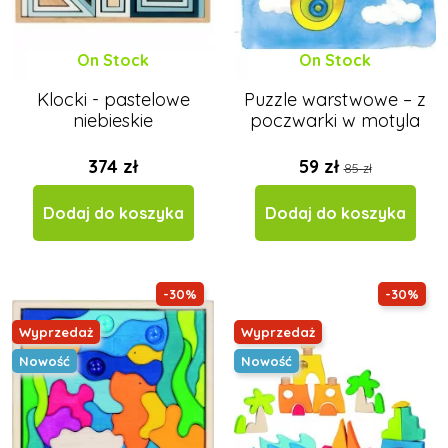
On Stock
On Stock
Klocki - pastelowe
Puzzle warstwowe – z
niebieskie
poczwarki w motyla
374 zł
59 zł
85 zł
Dodaj do koszyka
Dodaj do koszyka
-30%
-30%
Wyprzedaż
Wyprzedaż
Nowość
Nowość