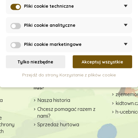
Pliki cookie techniczne
Pliki cookie analityczne
Pliki cookie marketingowe
Tylko niezbędne
Akceptuj wszystkie
Przejdź do strony Korzystanie z plików cookie
zące
Dlaczego warto kupować u
Współprac
nas?
zijememon
wa
Nasza historia
kidtown.c
Chcesz pomagać razem z
h-ucebnic
nami?
e
ochrony
Sprzedaż hurtowa
ch