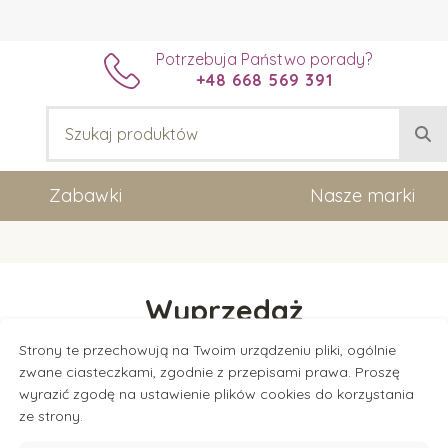
Potrzebuja Państwo porady?
+48 668 569 391
Zabawki
Nasze marki
Wyprzedaż
Strony te przechowują na Twoim urządzeniu pliki, ogólnie
zwane ciasteczkami, zgodnie z przepisami prawa. Proszę
ry i pomoce w ekskluzywnych cenach. Nie przegap TOP prod
wyrazić zgodę na ustawienie plików cookies do korzystania
ze strony.