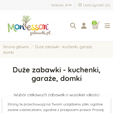
Waluta: zł
Lista życzeń (
0
)
0
Strona główna
Duże zabawki - kuchenki, garaże,
domki
Duże zabawki - kuchenki,
garaże, domki
Wybór ciekawych zabawek o wysokiej jakości
wykonania, pozwalające na zabawy w odgrywanie ról:
Strony te przechowują na Twoim urządzeniu pliki, ogólnie
garaże, kuchenki, domki dla lalek i inne.
zwane ciasteczkami, zgodnie z przepisami prawa. Proszę