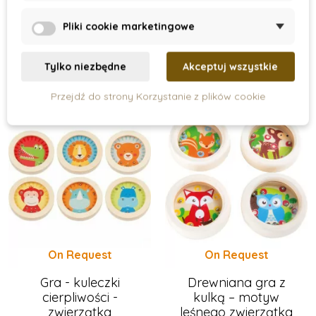
14 zł
5 zł
Pliki cookie marketingowe
Dodaj do koszyka
Pokaz
Tylko niezbędne
Akceptuj wszystkie
Przejdź do strony Korzystanie z plików cookie
On Request
On Request
Gra - kuleczki
Drewniana gra z
cierpliwości -
kulką – motyw
zwierzątka
leśnego zwierzątka