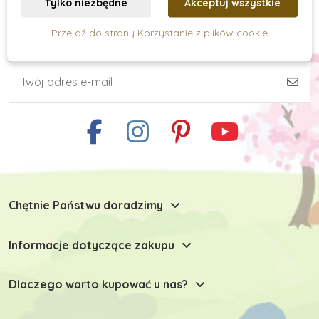
Tylko niezbędne
Akceptuj wszystkie
Przejdź do strony Korzystanie z plików cookie
Subskrypcja newslettera
Umiejętności praktyczne
Kreatywne tworzenie
Zabawki typu Montessori
Chętnie Państwu doradzimy
Zabawki dla niemowlaków
Informacje dotyczące zakupu
Zabawki do 6 miesiąca
Dlaczego warto kupować u nas?