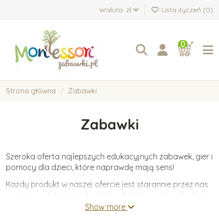
Waluta: zł
Lista życzeń (
0
)
0
Strona główna
Zabawki
Zabawki
Szeroka oferta najlepszych edukacyjnych zabawek, gier i
pomocy dla dzieci, które naprawdę mają sens!
Każdy produkt w naszej ofercie jest starannie przez nas
oceniany i dobierany do oferty dla Was i Waszych dzieci.
Oferujemy wyłącznie zabawki wykonane z wysokiej
Show more
jakości materiałów, które wspierają wartościowy i