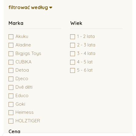
Kreatywne tworzenie
filtrować według
Marka
Wiek
Zabawki typu Montessori
Akuku
1 - 2 lata
Aladine
2 - 3 lata
Zabawki dla niemowlaków
Bigjigs Toys
3 - 4 lata
CUBIKA
4 - 5 lat
Detoa
5 - 6 lat
Zabawki do 6 miesiąca
Djeco
Dvě děti
Educo
Zabawki dla dzieci do 1 roku
Goki
Heimess
HOLZTIGER
Janod
Cena