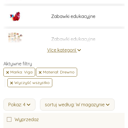
Zabawki edukacyjne
Zabawki edukacyjne
Více kategorií
Zestawy do budowania
Aktywne filtry
Marka: Viga
Materiał: Drewno
Wyczyść wszystko
Gry i łamigłówki
Pokaz: 4
sortuj według: W magazynie
Umiejętności praktyczne
Wyprzedaż