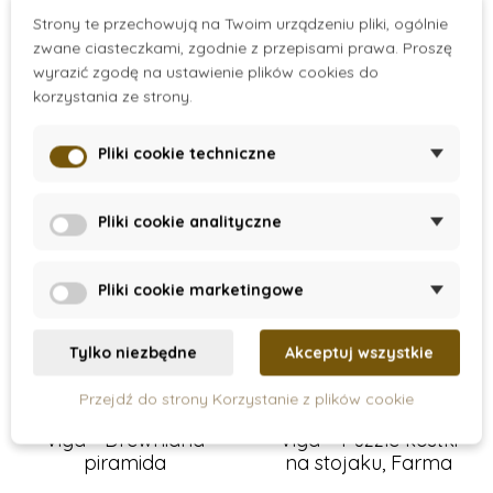
Learning Resources
Strony te przechowują na Twoim urządzeniu pliki, ogólnie
148 zł - 527 zł
Lucy & Leo
zwane ciasteczkami, zgodnie z przepisami prawa. Proszę
MontessoriHracky.cz
wyrazić zgodę na ustawienie plików cookies do
korzystania ze strony.
Moyo Montessori
Nienhuis Montessori
Pliki cookie techniczne
NoulyToys
Opinel
Oxybul
Pliki cookie analityczne
Petit Boum
PlanToys
Pliki cookie marketingowe
Small Foot
Toys for Life
Tylko niezbędne
Akceptuj wszystkie
Viga
On Stock
On Stock
Przejdź do strony Korzystanie z plików cookie
Viga - Drewniana
Viga – Puzzle kostki
piramida
na stojaku, Farma