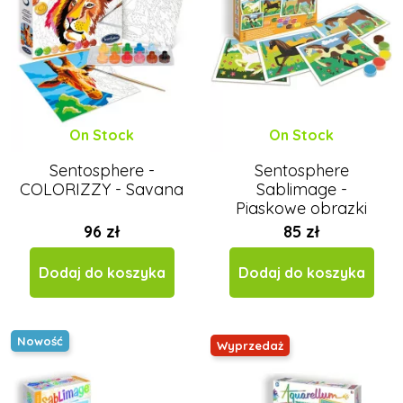
On Stock
On Stock
Sentosphere -
Sentosphere
COLORIZZY - Savana
Sablimage -
Piaskowe obrazki
konie
96 zł
85 zł
Dodaj do koszyka
Dodaj do koszyka
Nowość
Wyprzedaż