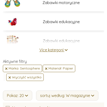
Zabawki motoryczne
Zabawki edukacyjne
Zabawki edukacyjne
Více kategorií
Zestawy do budowania
Aktywne filtry
Marka: Sentosphere
Materiał: Papier
Wyczyść wszystko
Gry i łamigłówki
Pokaz: 20
sortuj według: W magazynie
Umiejętności praktyczne