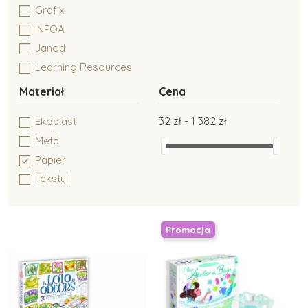
Grafix
INFOA
Janod
Learning Resources
Mandaly pro děti
Materiał
Cena
MontessoriHracky.cz
32 zł - 1 382 zł
Ekoplast
Moulin Roty
Metal
Oxybul
Papier
Poketo
Tekstyl
Royal Langnickel
Safari Ltd.
Sentosphere
Promocja
Small Foot
Taf Toys
Toys for Life
Voltik