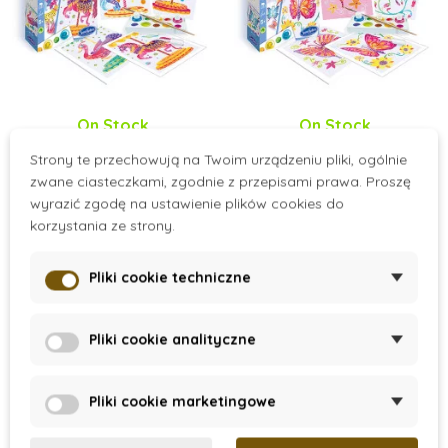
On Stock
On Stock
Strony te przechowują na Twoim urządzeniu pliki, ogólnie
Aquarely mini -
Aquarely mini - Motýli
zwane ciasteczkami, zgodnie z przepisami prawa. Proszę
Manéž
wyrazić zgodę na ustawienie plików cookies do
korzystania ze strony.
55 zł
55 zł
Pliki cookie techniczne
Dodaj do koszyka
Dodaj do koszyka
Pliki cookie analityczne
-20%
Wyprzedaż
Pliki cookie marketingowe