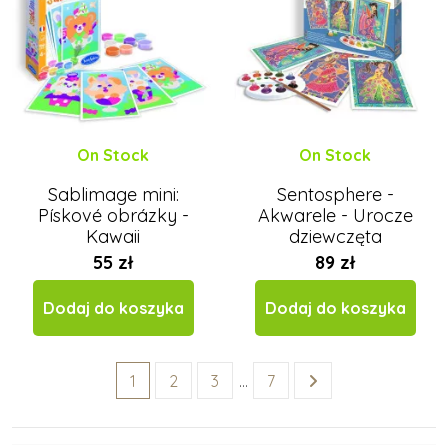
On Stock
On Stock
Sablimage mini:
Sentosphere -
Pískové obrázky -
Akwarele - Urocze
Kawaii
dziewczęta
55 zł
89 zł
Dodaj do koszyka
Dodaj do koszyka
1
2
3
…
7