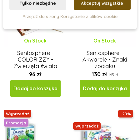
Tylko niezbędne
Akceptuj wszystkie
Przejdź do strony Korzystanie z plików cookie
On Stock
On Stock
Sentosphere -
Sentosphere -
COLORIZZY -
Akwarele - Znaki
Zwierzęta świata
zodiaku
malowanie po
96 zł
130 zł
163 zł
numerkach
Dodaj do koszyka
Dodaj do koszyka
Wyprzedaż
-20%
Promocja
Wyprzedaż