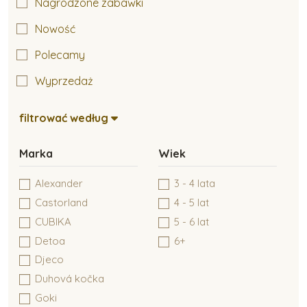
Nagrodzone zabawki
Nowość
Kreatywne tworzenie
Polecamy
Wyprzedaż
Zabawki typu Montessori
filtrować według
Zabawki dla niemowlaków
Marka
Wiek
Alexander
3 - 4 lata
Zabawki do 6 miesiąca
Castorland
4 - 5 lat
CUBIKA
5 - 6 lat
Detoa
6+
Zabawki dla dzieci do 1 roku
Djeco
Duhová kočka
Goki