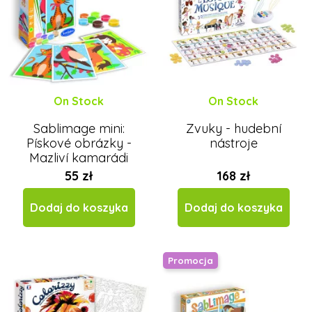
On Stock
On Stock
Sablimage mini:
Zvuky - hudební
Pískové obrázky -
nástroje
Mazliví kamarádi
55 zł
168 zł
Dodaj do koszyka
Dodaj do koszyka
Promocja