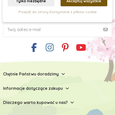
Tylko niezbędne
Akceptuj wszystkie
Przejdź do strony Korzystanie z plików cookie
Subskrypcja newslettera
Umiejętności praktyczne
Kreatywne tworzenie
Zabawki typu Montessori
Chętnie Państwu doradzimy
Zabawki dla niemowlaków
Informacje dotyczące zakupu
Zabawki do 6 miesiąca
Dlaczego warto kupować u nas?