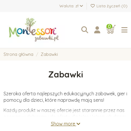
Waluta: zł
Lista życzeń (
0
)
0
Strona główna
Zabawki
Zabawki
Szeroka oferta najlepszych edukacyjnych zabawek, gier i
pomocy dla dzieci, które naprawdę mają sens!
Każdy produkt w naszej ofercie jest starannie przez nas
oceniany i dobierany do oferty dla Was i Waszych dzieci.
Oferujemy wyłącznie zabawki wykonane z wysokiej
Show more
jakości materiałów, które wspierają wartościowy i