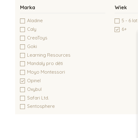
Marka
Wiek
Aladine
5 - 6 lat
Caly
6+
CreaToys
Goki
Learning Resources
Mandaly pro děti
Moyo Montessori
Opinel
Oxybul
Safari Ltd.
Sentosphere
Small Foot