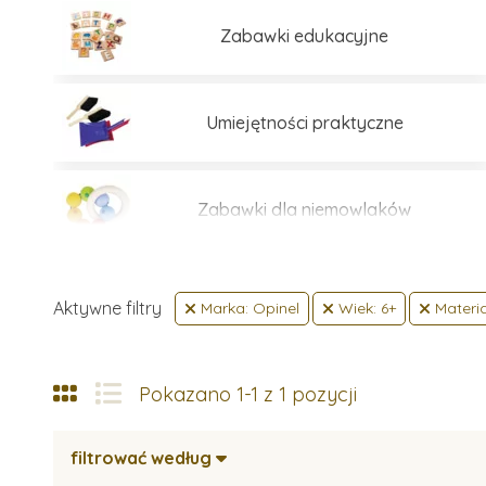
Zabawki edukacyjne
Umiejętności praktyczne
Zabawki dla niemowlaków
Aktywne filtry
Marka: Opinel
Wiek: 6+
Materia
Pokazano 1-1 z 1 pozycji
filtrować według