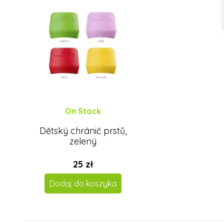
On Stock
Dětský chránič prstů,
zelený
25 zł
Dodaj do koszyka