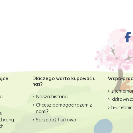
zące
Dlaczego warto kupować u
Współprac
nas?
zijememon
wa
Nasza historia
kidtown.c
Chcesz pomagać razem z
h-ucebnic
nami?
e
ochrony
Sprzedaż hurtowa
ch