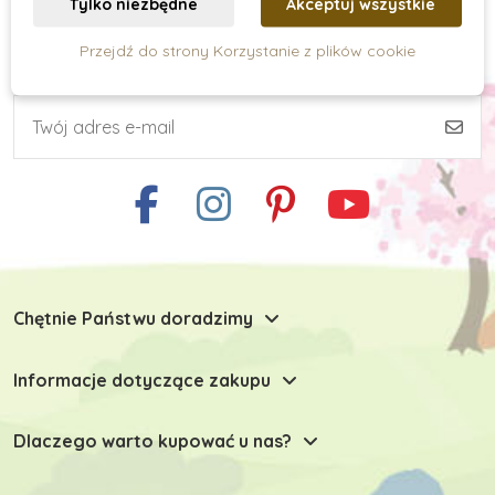
Tylko niezbędne
Akceptuj wszystkie
Przejdź do strony Korzystanie z plików cookie
Subskrypcja newslettera
Umiejętności praktyczne
Kreatywne tworzenie
Zabawki typu Montessori
Chętnie Państwu doradzimy
Zabawki dla niemowlaków
Informacje dotyczące zakupu
Zabawki do 6 miesiąca
Dlaczego warto kupować u nas?