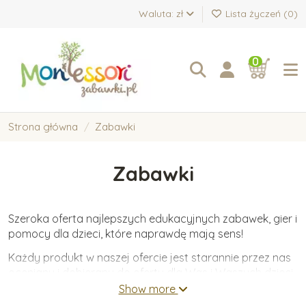
Waluta: zł
Lista życzeń (
0
)
0
Strona główna
Zabawki
Zabawki
Szeroka oferta najlepszych edukacyjnych zabawek, gier i
pomocy dla dzieci, które naprawdę mają sens!
Każdy produkt w naszej ofercie jest starannie przez nas
oceniany i dobierany do oferty dla Was i Waszych dzieci.
Oferujemy wyłącznie zabawki wykonane z wysokiej
Show more
jakości materiałów, które wspierają wartościowy i