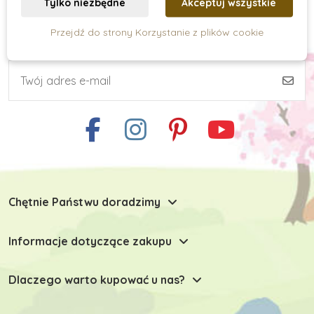
Tylko niezbędne
Akceptuj wszystkie
Przejdź do strony Korzystanie z plików cookie
Subskrypcja newslettera
Umiejętności praktyczne
Kreatywne tworzenie
Zabawki typu Montessori
Chętnie Państwu doradzimy
Zabawki dla niemowlaków
Informacje dotyczące zakupu
Zabawki do 6 miesiąca
Dlaczego warto kupować u nas?