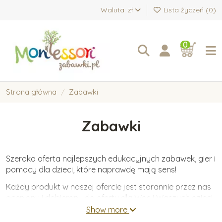
Waluta: zł
Lista życzeń (
0
)
0
Strona główna
Zabawki
Zabawki
Szeroka oferta najlepszych edukacyjnych zabawek, gier i
pomocy dla dzieci, które naprawdę mają sens!
Każdy produkt w naszej ofercie jest starannie przez nas
oceniany i dobierany do oferty dla Was i Waszych dzieci.
Oferujemy wyłącznie zabawki wykonane z wysokiej
Show more
jakości materiałów, które wspierają wartościowy i