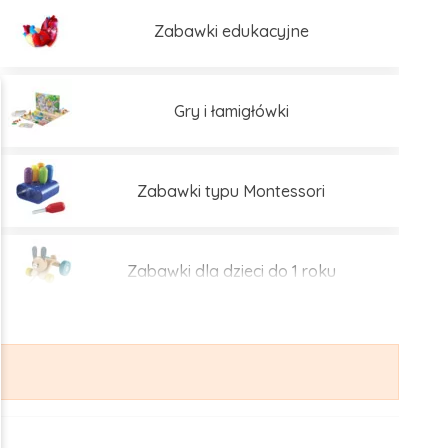
Zabawki edukacyjne
Gry i łamigłówki
Zabawki typu Montessori
Zabawki dla dzieci do 1 roku