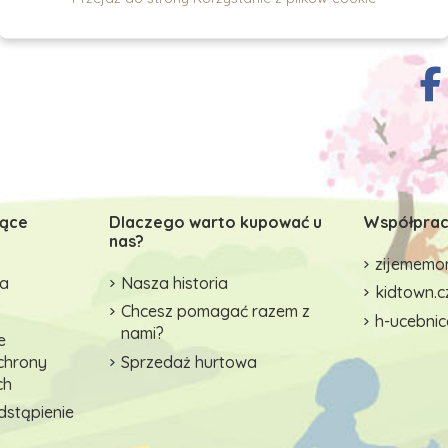
zące
Dlaczego warto kupować u
Współprac
nas?
zijememon
wa
Nasza historia
kidtown.c
Chcesz pomagać razem z
h-ucebnic
nami?
e
ochrony
Sprzedaż hurtowa
ch
dstąpienie