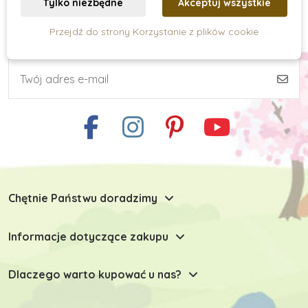
Tylko niezbędne
Akceptuj wszystkie
Przejdź do strony Korzystanie z plików cookie
Subskrypcja newslettera
Umiejętności praktyczne
Kreatywne tworzenie
Zabawki typu Montessori
Chętnie Państwu doradzimy
Zabawki dla niemowlaków
Informacje dotyczące zakupu
Zabawki do 6 miesiąca
Dlaczego warto kupować u nas?