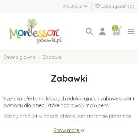
Waluta: zł
Lista życzeń (
0
)
0
Strona główna
Zabawki
Zabawki
Szeroka oferta najlepszych edukacyjnych zabawek, gier i
pomocy dla dzieci, które naprawdę mają sens!
Każdy produkt w naszej ofercie jest starannie przez nas
oceniany i dobierany do oferty dla Was i Waszych dzieci.
Oferujemy wyłącznie zabawki wykonane z wysokiej
Show more
jakości materiałów, które wspierają wartościowy i