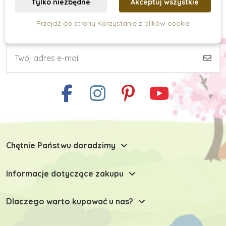
Tylko niezbędne
Akceptuj wszystkie
Przejdź do strony Korzystanie z plików cookie
Subskrypcja newslettera
Umiejętności praktyczne
Kreatywne tworzenie
Zabawki typu Montessori
Chętnie Państwu doradzimy
Zabawki dla niemowlaków
Informacje dotyczące zakupu
Zabawki do 6 miesiąca
Dlaczego warto kupować u nas?