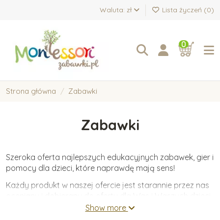
Waluta: zł
Lista życzeń (
0
)
0
Strona główna
Zabawki
Zabawki
Szeroka oferta najlepszych edukacyjnych zabawek, gier i
pomocy dla dzieci, które naprawdę mają sens!
Każdy produkt w naszej ofercie jest starannie przez nas
oceniany i dobierany do oferty dla Was i Waszych dzieci.
Oferujemy wyłącznie zabawki wykonane z wysokiej
Show more
jakości materiałów, które wspierają wartościowy i