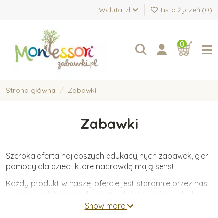
Waluta: zł
Lista życzeń (
0
)
0
Strona główna
Zabawki
Zabawki
Szeroka oferta najlepszych edukacyjnych zabawek, gier i
pomocy dla dzieci, które naprawdę mają sens!
Każdy produkt w naszej ofercie jest starannie przez nas
oceniany i dobierany do oferty dla Was i Waszych dzieci.
Oferujemy wyłącznie zabawki wykonane z wysokiej
Show more
jakości materiałów, które wspierają wartościowy i