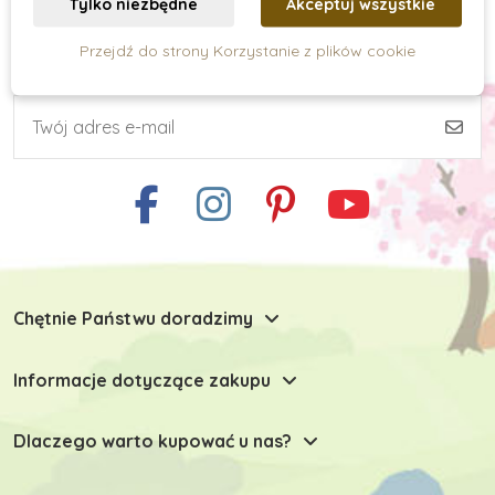
Tylko niezbędne
Akceptuj wszystkie
Przejdź do strony Korzystanie z plików cookie
Subskrypcja newslettera
Umiejętności praktyczne
Kreatywne tworzenie
Zabawki typu Montessori
Chętnie Państwu doradzimy
Zabawki dla niemowlaków
Informacje dotyczące zakupu
Zabawki do 6 miesiąca
Dlaczego warto kupować u nas?