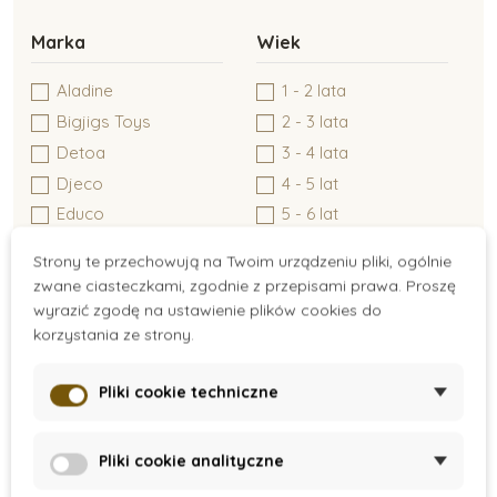
Kreatywne tworzenie
Marka
Wiek
Aladine
1 - 2 lata
Zabawki typu Montessori
Bigjigs Toys
2 - 3 lata
Detoa
3 - 4 lata
Djeco
4 - 5 lat
Zabawki dla niemowlaków
Educo
5 - 6 lat
Goki
6+
Strony te przechowują na Twoim urządzeniu pliki, ogólnie
Janod
Zabawki do 6 miesiąca
zwane ciasteczkami, zgodnie z przepisami prawa. Proszę
Moyo Montessori
wyrazić zgodę na ustawienie plików cookies do
korzystania ze strony.
Nienhuis Montessori
Zabawki dla dzieci do 1 roku
NoulyToys
Pliki cookie techniczne
Opinel
PlanToys
Materiał
Cena
Small Foot
Pliki cookie analityczne
116 zł - 117 zł
Drewno
Toys for Life