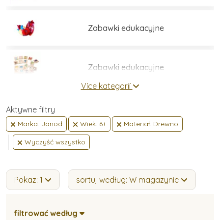
Zabawki edukacyjne
Zabawki edukacyjne
Více kategorií
Zestawy do budowania
Aktywne filtry
Marka: Janod
Wiek: 6+
Materiał: Drewno
Wyczyść wszystko
Gry i łamigłówki
Pokaz: 1
sortuj według: W magazynie
Umiejętności praktyczne
filtrować według