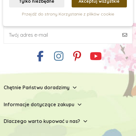
Tylko niezbędne
Akceptuj wszystkie
Przejdź do strony Korzystanie z plików cookie
Subskrypcja newslettera
Umiejętności praktyczne
Kreatywne tworzenie
Zabawki typu Montessori
Chętnie Państwu doradzimy
Zabawki dla niemowlaków
Informacje dotyczące zakupu
Zabawki do 6 miesiąca
Dlaczego warto kupować u nas?