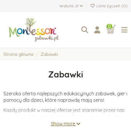
Waluta: zł
Lista życzeń (
0
)
0
Strona główna
Zabawki
Zabawki
Szeroka oferta najlepszych edukacyjnych zabawek, gier i
pomocy dla dzieci, które naprawdę mają sens!
Każdy produkt w naszej ofercie jest starannie przez nas
oceniany i dobierany do oferty dla Was i Waszych dzieci.
Oferujemy wyłącznie zabawki wykonane z wysokiej
Show more
jakości materiałów, które wspierają wartościowy i