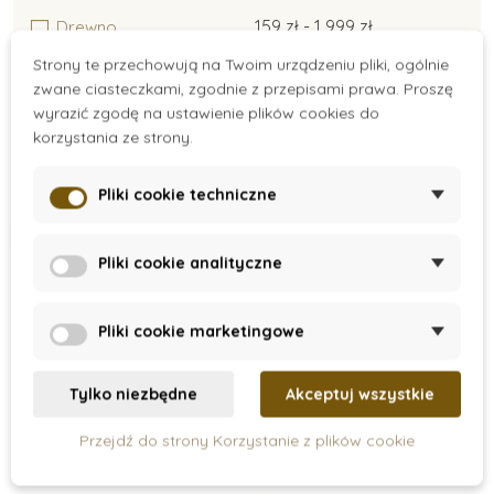
159 zł - 1 999 zł
Drewno
Ekoplast
Strony te przechowują na Twoim urządzeniu pliki, ogólnie
Metal
zwane ciasteczkami, zgodnie z przepisami prawa. Proszę
wyrazić zgodę na ustawienie plików cookies do
Papier
korzystania ze strony.
Tekstyl
Pliki cookie techniczne
Promocja
Pliki cookie analityczne
Pliki cookie marketingowe
Tylko niezbędne
Akceptuj wszystkie
Przejdź do strony Korzystanie z plików cookie
On Stock
On Stock