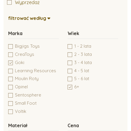
Wyprzedaż
Kreatywne tworzenie
filtrować według
Zabawki typu Montessori
Marka
Wiek
Bigjigs Toys
1 - 2 lata
Zabawki dla niemowlaków
CreaToys
2 - 3 lata
Goki
3 - 4 lata
Learning Resources
4 - 5 lat
Zabawki do 6 miesiąca
Moulin Roty
5 - 6 lat
Opinel
6+
Sentosphere
Zabawki dla dzieci do 1 roku
Small Foot
Voltik
Materiał
Cena