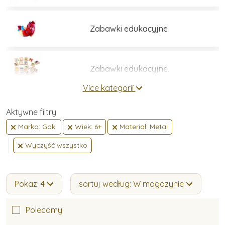
Zabawki edukacyjne
Zabawki edukacyjne
Více kategorií
Zestawy do budowania
Aktywne filtry
Marka: Goki
Wiek: 6+
Materiał: Metal
Wyczyść wszystko
Gry i łamigłówki
Pokaz: 4
sortuj według: W magazynie
Umiejętności praktyczne
Polecamy