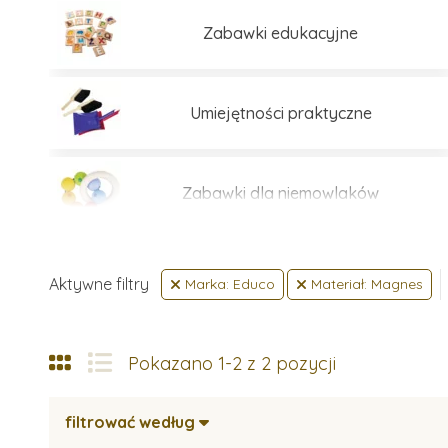
Zabawki edukacyjne
Umiejętności praktyczne
Zabawki dla niemowlaków
Aktywne filtry
Marka: Educo
Materiał: Magnes
Pokazano 1-2 z 2 pozycji
filtrować według