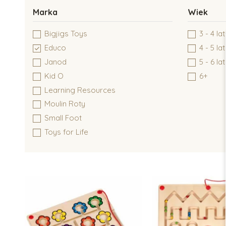
Marka
Wiek
Bigjigs Toys
3 - 4 la
Educo
4 - 5 lat
Janod
5 - 6 lat
Kid O
6+
Learning Resources
Moulin Roty
Small Foot
Toys for Life