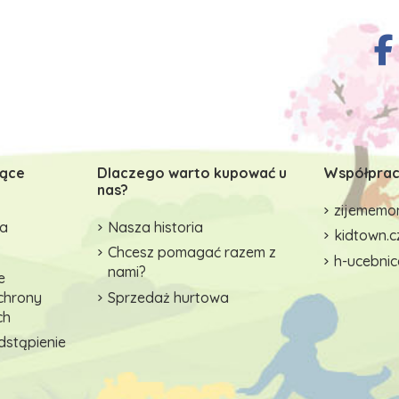
zące
Dlaczego warto kupować u
Współprac
nas?
zijememon
wa
Nasza historia
kidtown.c
Chcesz pomagać razem z
h-ucebnic
nami?
e
ochrony
Sprzedaż hurtowa
ch
dstąpienie