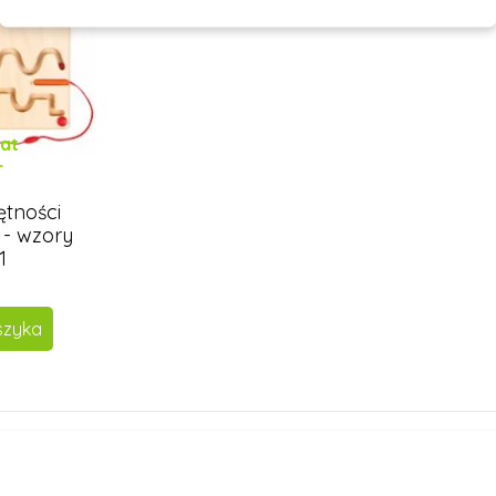
 at
r
ętności
- wzory
1
szyka