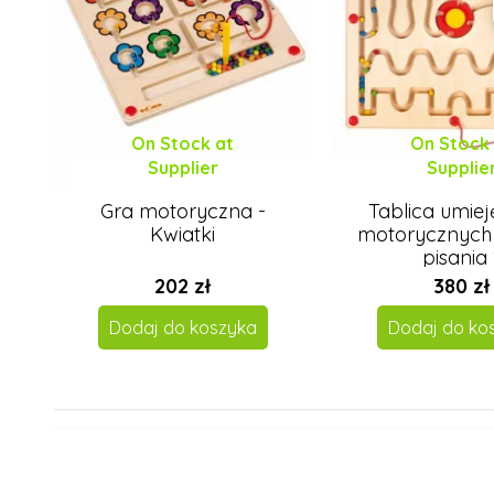
On Stock at
On Stock
Supplier
Supplie
Gra motoryczna -
Tablica umiej
Kwiatki
motorycznych 
pisania 
202 zł
380 zł
Dodaj do koszyka
Dodaj do ko