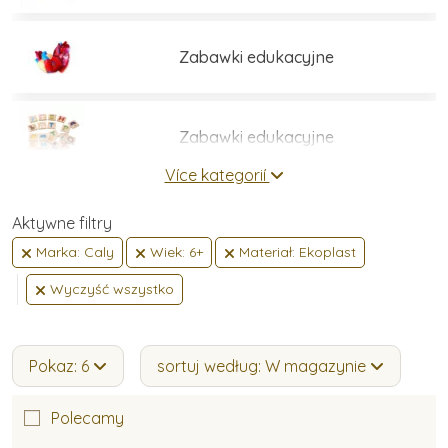
Zabawki edukacyjne
Zabawki edukacyjne
Více kategorií
Zestawy do budowania
Aktywne filtry
Marka: Caly
Wiek: 6+
Materiał: Ekoplast
Wyczyść wszystko
Gry i łamigłówki
Pokaz: 6
sortuj według: W magazynie
Umiejętności praktyczne
Polecamy