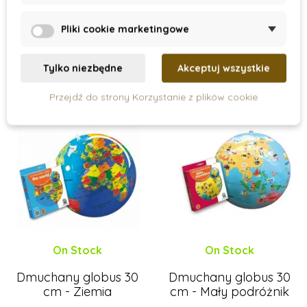
217 zł
87 zł
Pliki cookie marketingowe
Dodaj do koszyka
Dodaj do koszyka
Tylko niezbędne
Akceptuj wszystkie
Przejdź do strony Korzystanie z plików cookie
On Stock
On Stock
Dmuchany globus 30
Dmuchany globus 30
cm - Ziemia
cm - Mały podróżnik