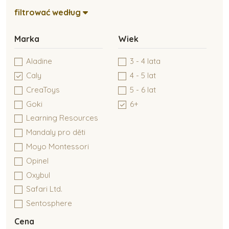
Kreatywne tworzenie
filtrować według
Marka
Wiek
Zabawki typu Montessori
Aladine
3 - 4 lata
Caly
4 - 5 lat
Zabawki dla niemowlaków
CreaToys
5 - 6 lat
Goki
6+
Learning Resources
Zabawki do 6 miesiąca
Mandaly pro děti
Moyo Montessori
Opinel
Zabawki dla dzieci do 1 roku
Oxybul
Safari Ltd.
Sentosphere
Small Foot
Cena