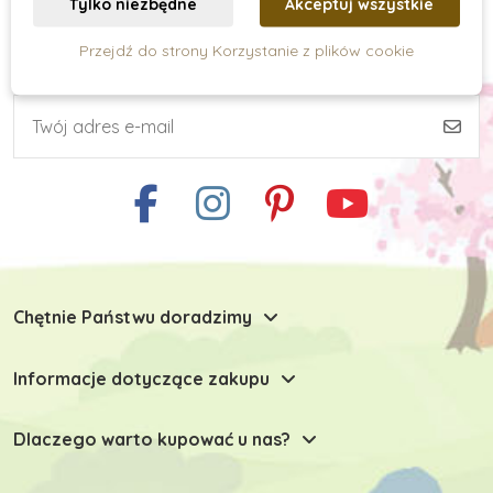
Tylko niezbędne
Akceptuj wszystkie
Przejdź do strony Korzystanie z plików cookie
Subskrypcja newslettera
Umiejętności praktyczne
Kreatywne tworzenie
Zabawki typu Montessori
Chętnie Państwu doradzimy
Zabawki dla niemowlaków
Informacje dotyczące zakupu
Zabawki do 6 miesiąca
Dlaczego warto kupować u nas?