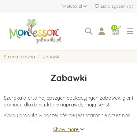
Waluta: zł
Lista życzeń (
0
)
0
Strona główna
Zabawki
Zabawki
Szeroka oferta najlepszych edukacyjnych zabawek, gier i
pomocy dla dzieci, które naprawdę mają sens!
Każdy produkt w naszej ofercie jest starannie przez nas
oceniany i dobierany do oferty dla Was i Waszych dzieci.
Oferujemy wyłącznie zabawki wykonane z wysokiej
Show more
jakości materiałów, które wspierają wartościowy i