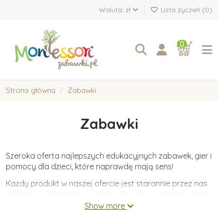
Waluta: zł
Lista życzeń (
0
)
0
Strona główna
Zabawki
Zabawki
Szeroka oferta najlepszych edukacyjnych zabawek, gier i
pomocy dla dzieci, które naprawdę mają sens!
Każdy produkt w naszej ofercie jest starannie przez nas
oceniany i dobierany do oferty dla Was i Waszych dzieci.
Oferujemy wyłącznie zabawki wykonane z wysokiej
Show more
jakości materiałów, które wspierają wartościowy i