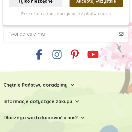
Tylko niezbędne
Akceptuj wszystkie
Przejdź do strony Korzystanie z plików cookie
Subskrypcja newslettera
Umiejętności praktyczne
Kreatywne tworzenie
Zabawki typu Montessori
Chętnie Państwu doradzimy
Zabawki dla niemowlaków
Informacje dotyczące zakupu
Zabawki do 6 miesiąca
Dlaczego warto kupować u nas?