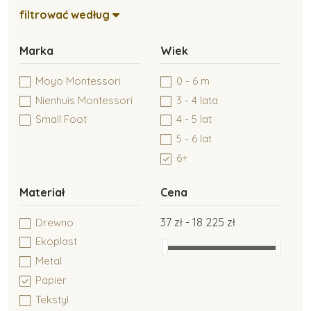
filtrować według
Montessori inne
Marka
Wiek
Moyo Montessori
0 - 6 m
Montessori pakiety
Nienhuis Montessori
3 - 4 lata
Small Foot
4 - 5 lat
5 - 6 lat
Montessori kolory
6+
Materiał
Cena
Moyo Montessori
37 zł - 18 225 zł
Drewno
Ekoplast
Nienhuis Montessori
Metal
Papier
Tekstyl
Montessori edukacja kosmiczna