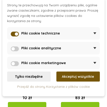
Dodaj do koszyka
Dodaj do koszyka
Strony te przechowują na Twoim urządzeniu pliki, ogólnie
zwane ciasteczkami, zgodnie z przepisami prawa. Proszę
wyrazić zgodę na ustawienie plików cookies do
korzystania ze strony.
Pliki cookie techniczne
Pliki cookie analityczne
Pliki cookie marketingowe
On Stock
On Stock
Tylko niezbędne
Akceptuj wszystkie
Tablica kontrolna do
Zestaw strzałek do
tablicy setkowej
łańcuszków 100 i
Przejdź do strony Korzystanie z plików cookie
1000
10 zł
83 zł