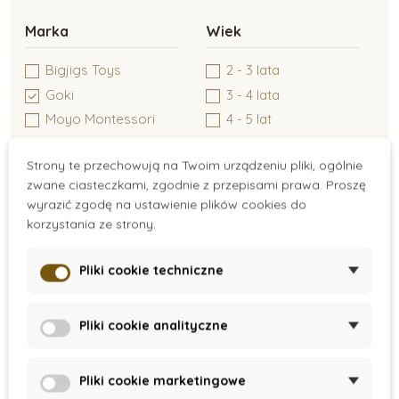
Marka
Wiek
Montessori inne
Bigjigs Toys
2 - 3 lata
Goki
3 - 4 lata
Montessori pakiety
Moyo Montessori
4 - 5 lat
Nienhuis Montessori
Strony te przechowują na Twoim urządzeniu pliki, ogólnie
Opinel
Montessori kolory
zwane ciasteczkami, zgodnie z przepisami prawa. Proszę
Small Foot
wyrazić zgodę na ustawienie plików cookies do
korzystania ze strony.
Materiał
Cena
Moyo Montessori
Pliki cookie techniczne
44 zł - 331 zł
Drewno
Ekoplast
Nienhuis Montessori
Pliki cookie analityczne
Metal
Tekstyl
Pliki cookie marketingowe
Montessori edukacja kosmiczna